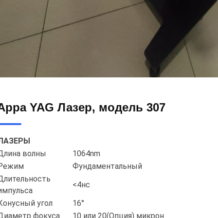
Appa YAG Лазер, модель 307
ЛАЗЕРЫ
Длина волны
1064nm
Режим
Фундаментальный
Длительность
<4нс
импульса
Конусный угол
16°
Диаметр фокуса
10 или 20(Опция) микрон