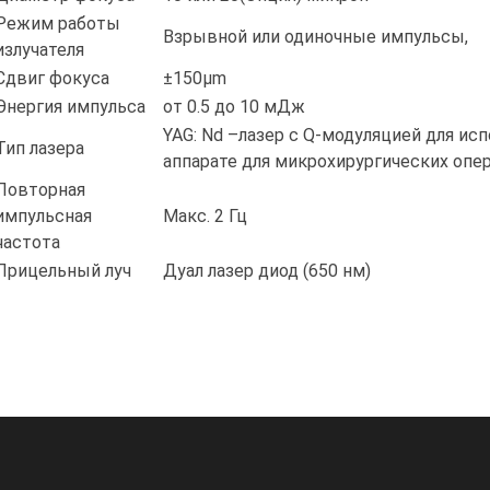
Режим работы
Взрывной или одиночные импульсы,
излучателя
Сдвиг фокуса
±150µm
Энергия импульса
от 0.5 до 10 мДж
YAG: Nd –лазер c Q-модуляцией для и
Тип лазера
аппарате для микрохирургических опе
Повторная
импульсная
Макс. 2 Гц
частота
Прицельный луч
Дуал лазер диод (650 нм)