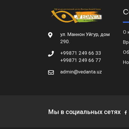
С
О 
ул. Маннон Уйгур, дом
290.
Вр
Об
+99871 249 66 33
+99871 249 66 77
Но
admin@vedanta.uz
Мы в социальных сетях